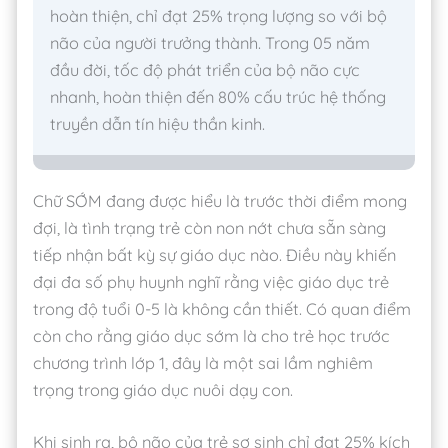
hoàn thiện, chỉ đạt 25% trọng lượng so với bộ
não của người trưởng thành. Trong 05 năm
đầu đời, tốc độ phát triển của bộ não cực
nhanh, hoàn thiện đến 80% cấu trúc hệ thống
truyền dẫn tín hiệu thần kinh.
Chữ SỚM đang được hiểu là trước thời điểm mong
đợi, là tình trạng trẻ còn non nớt chưa sẵn sàng
tiếp nhận bất kỳ sự giáo dục nào. Điều này khiến
đại đa số phụ huynh nghĩ rằng việc giáo dục trẻ
trong độ tuổi 0-5 là không cần thiết. Có quan điểm
còn cho rằng giáo dục sớm là cho trẻ học trước
chương trình lớp 1, đây là một sai lầm nghiêm
trọng trong giáo dục nuôi dạy con.
Khi sinh ra, bộ não của trẻ sơ sinh chỉ đạt 25% kích