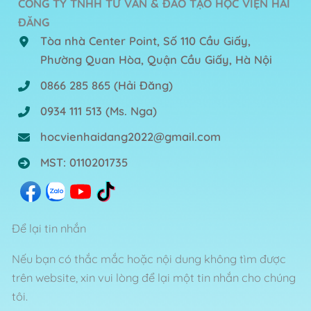
CÔNG TY TNHH TƯ VẤN & ĐÀO TẠO HỌC VIỆN HẢI
ĐĂNG
Tòa nhà Center Point, Số 110 Cầu Giấy,
Phường Quan Hòa, Quận Cầu Giấy, Hà Nội
0866 285 865
(Hải Đăng)
0934 111 513
(Ms. Nga)
hocvienhaidang2022@gmail.com
MST: 0110201735
Để lại tin nhắn
Nếu bạn có thắc mắc hoặc nội dung không tìm được
trên website, xin vui lòng để lại một tin nhắn cho chúng
tôi.