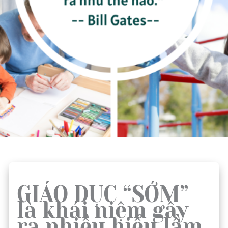
GIÁO DỤC “SỚM”
là khái niệm gây
ra nhiều hiểu lầm