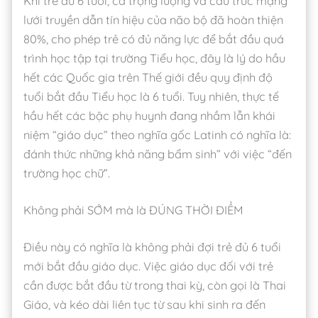
Khi trẻ đủ 6 tuổi, cả trọng lượng và cấu trúc mạng
lưới truyền dẫn tín hiệu của não bộ đã hoàn thiện
80%, cho phép trẻ có đủ năng lực để bắt đầu quá
trình học tập tại trường Tiểu học, đây là lý do hầu
hết các Quốc gia trên Thế giới đều quy định độ
tuổi bắt đầu Tiểu học là 6 tuổi. Tuy nhiên, thực tế
hầu hết các bậc phụ huynh đang nhầm lẫn khái
niệm “giáo dục” theo nghĩa gốc Latinh có nghĩa là:
đánh thức những khả năng bẩm sinh” với việc “đến
trường học chữ”.
Không phải SỚM mà là ĐÚNG THỜI ĐIỂM
Điều này có nghĩa là không phải đợi trẻ đủ 6 tuổi
mới bắt đầu giáo dục. Việc giáo dục đối với trẻ
cần được bắt đầu từ trong thai kỳ, còn gọi là Thai
Giáo, và kéo dài liên tục từ sau khi sinh ra đến