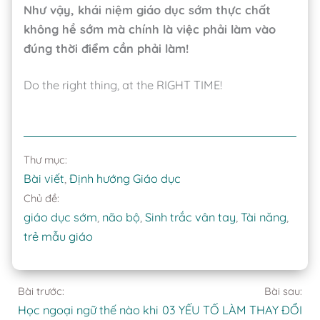
Như vậy, khái niệm giáo dục sớm thực chất
không hề sớm mà chính là việc phải làm vào
đúng thời điểm cần phải làm!
Do the right thing, at the RIGHT TIME!
Thư mục:
Bài viết
, 
Định hướng Giáo dục
Chủ đề:
giáo dục sớm
, 
não bộ
, 
Sinh trắc vân tay
, 
Tài năng
, 
trẻ mẫu giáo
Bài trước:
Bài sau:
Học ngoại ngữ thế nào khi
03 YẾU TỐ LÀM THAY ĐỔI