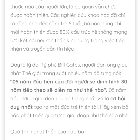
thước não của người lớn, là cơ quan vẫn chưa
được hoàn thiện. Các nghiên cứu khoa học đã chỉ
ra rằng cho đến năm trẻ 6 tuổi, bộ não cũng chỉ
mới hoàn thiện được 80% cấu trúc hệ thống mạng
lưới kết nối neuron thần kinh dùng trong việc tiếp
nhận và truyền dẫn tín hiệu.
Đây là lý do, Tỷ phú Bill Gates, người đàn ông giàu
nhất Thế giới trong suốt nhiều năm đã từng nói:
“05 năm đầu tiên của đời người sẽ định hình 80
năm tiếp theo sẽ diễn ra như thế nào”.
05 năm
đầu đời là giai đoạn quan trọng nhất và là
cơ hội
duy nhất
tạo ra một đứa trẻ thiên tài. Hãy xem bộ
não phát triển qua từng giai đoạn như thế nào nhé:
Quá trình phát triển của não bộ