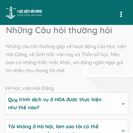
Nhảy
tới
Mai
nội
Những Câu hỏi thường hỏi
dung
Men
Những câu hỏi thường gặp về hoạt động của Học viện
Hải Đăng, về Sinh trắc vân tay và Thần số học. Nếu
bạn có những thắc mắc khác, xin đừng ngần ngại gửi
tin nhắn cho chúng tôi nhé.
Về Học viện Hải Đăng
Quy trình dịch vụ ở HDA được thực hiện
như thế nào?
Tôi không ở Hà Nội, làm sao tôi có thể