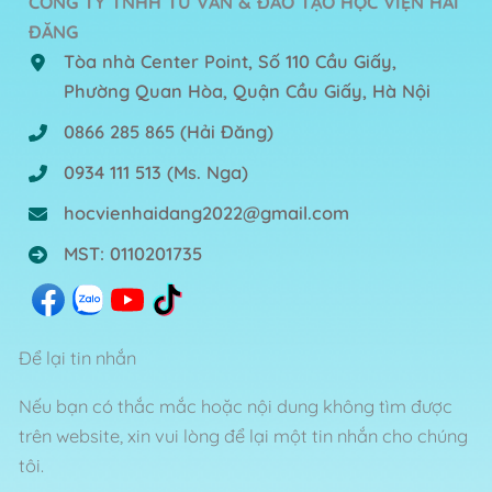
CÔNG TY TNHH TƯ VẤN & ĐÀO TẠO HỌC VIỆN HẢI
ĐĂNG
Tòa nhà Center Point, Số 110 Cầu Giấy,
Phường Quan Hòa, Quận Cầu Giấy, Hà Nội
0866 285 865
(Hải Đăng)
0934 111 513
(Ms. Nga)
hocvienhaidang2022@gmail.com
MST: 0110201735
Để lại tin nhắn
Nếu bạn có thắc mắc hoặc nội dung không tìm được
trên website, xin vui lòng để lại một tin nhắn cho chúng
tôi.